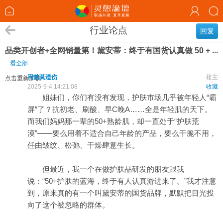
行业论点
回复
品类开创者+全网销量第！黛安蒂：终于有国货认真做 50 + ...
看全部
回首莫遗伤
楼主
点击重新加载
2025-9-4 14:21:08
收藏
姐妹们，你们有没有发现，护肤市场几乎被年轻人“霸
屏”了？抗初老、刷酸、早C晚A……全是年轻肌的天下。
而我们妈妈那一辈的50+熟龄肌，却一直处于“护肤荒
漠”——要么用着不适合自己年龄的产品，要么干脆不用，
任由皱纹、松弛、干燥肆意生长。
但最近，我一个在做护肤品研发的朋友跟我
说：“50+护肤的蓝海，终于有人认真游进来了。”我才注意
到，原来真的有一个叫黛安蒂的国货品牌，默默把目光投
向了这个被忽略的群体。