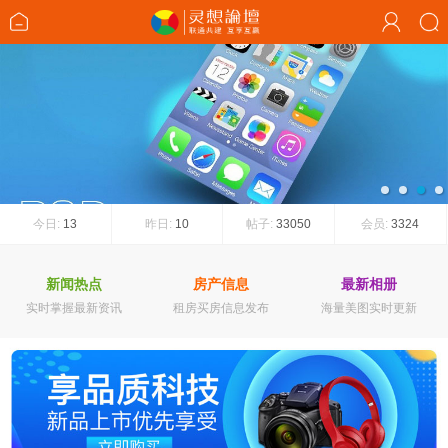
1
2
3
4
今日:
13
昨日:
10
帖子:
33050
会员:
3324
新闻热点
房产信息
最新相册
实时掌握最新资讯
租房买房信息发布
海量美图实时更新