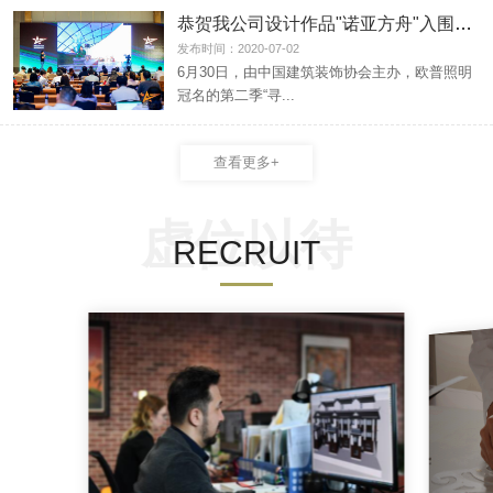
恭贺我公司设计作品"诺亚方舟"入围第二季
发布时间：2020-07-02
6月30日，由中国建筑装饰协会主办，欧普照明
冠名的第二季“寻...
查看更多+
虚位以待
RECRUIT