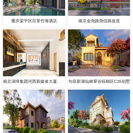
重庆梁平区百里竹海酒店
南京金尧路尧佳路改造
南京演绎集团河西新媒体大厦剧场改造
句容新湖仙林翠谷棕榈区C35别墅