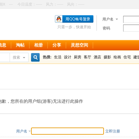
期X
---
今日温度：
-----
风力：
-----
风向：
-----
用户名
只需一步，快速开始
密码
信息
淘帖
相册
分享
灵想空间
热搜:
生活
设计
厨房
客厅
酒店
摄影
绘画
住宅
建
搜索
搜
索
抱歉，您所在的用户组(游客)无法进行此操作
用户名
立即注册